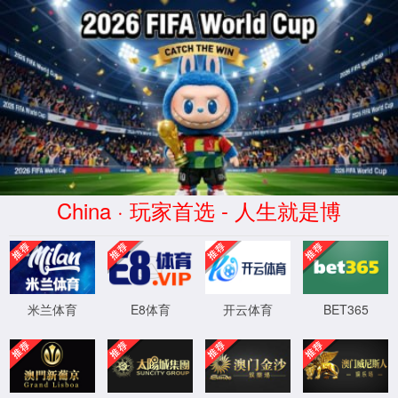
CHINA·平台新注册有送68元-品牌官网
：0757-27780369 / 18824806664
20
年保护膜研发生产经验
网纹保护膜行业领军企业
首页
公司相册
产品质检
办公室一角
生产工作中
测检机器生产