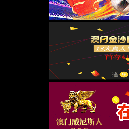
您
平台新注册有送68元
使用
资讯中心
1．
2．
3．
平台新注册有送68元动态
可能
4．
行业资讯