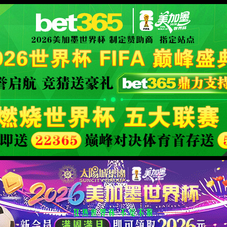
20
年保护膜定制生产经验
网纹保护膜行业领军企业
膜
PE保护膜
产品中心
生产实力