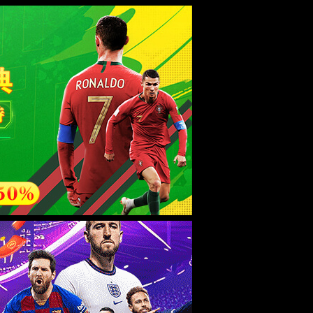
网站地图
地区分站
在线留言
133 1835 2053
全国定制热线：
新闻资讯
关于我们
联系我们